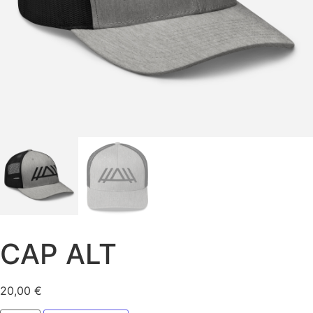
CAP ALT
20,00
€