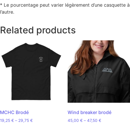
* Le pourcentage peut varier légèrement d’une casquette à
l’autre.
Related products
MCHC Brodé
Wind breaker brodé
Price range: 19,25 € through 29,75 €
Price range: 4
19,25
€
–
29,75
€
45,00
€
–
47,50
€
This product has multiple variants. The opt
This product 