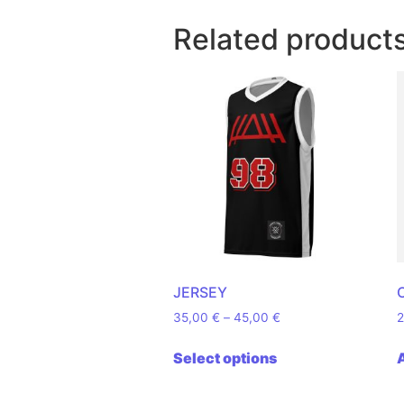
Related product
JERSEY
Price range: 35,00 €
35,00
€
–
45,00
€
This product has 
Select options
A