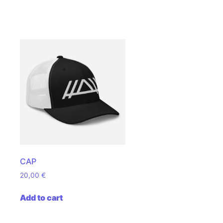
CAP
20,00
€
uct page
Add to cart