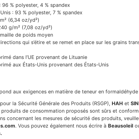
 : 96 % polyester, 4 % spandex
-Unis : 93 % polyester, 7 % spandex
/m² (6,34 oz/yd²)
 240 g/m² (7,08 oz/yd²)
n maille de poids moyen
irections qui s’étire et se remet en place sur les grains tra
rimé dans l’UE provenant de Lituanie
rimé aux États-Unis provenant des États-Unis
pond aux exigences en matière de teneur en formaldéhyde 
pour la Sécurité Générale des Produits (RSGP),
HAH
et
SI
s produits de consommation proposés sont sûrs et conform
s concernant les mesures de sécurité des produits, veuille
es.com
. Vous pouvez également nous écrire à
Beausoleil
o
.