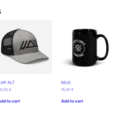
s
CAP ALT
MUG
 through 45,00 €
20,00
€
15,00
€
multiple variants. The options may be chosen on the prod
dd to cart
Add to cart